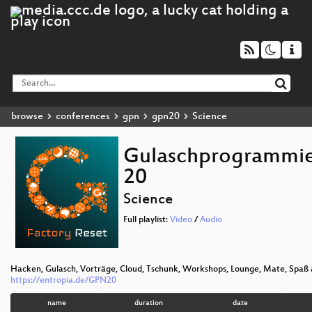
browse
conferences
gpn
gpn20
Science
Gulaschprogrammie
20
Science
Full playlist:
Video
/
Audio
Hacken, Gulasch, Vorträge, Cloud, Tschunk, Workshops, Lounge, Mate, Spaß
https://entropia.de/GPN20
name
duration
date