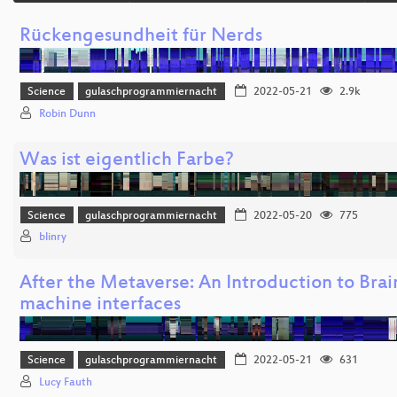
Rückengesundheit für Nerds
Science
gulaschprogrammiernacht
2022-05-21
2.9k
Robin Dunn
Was ist eigentlich Farbe?
Science
gulaschprogrammiernacht
2022-05-20
775
blinry
After the Metaverse: An Introduction to Brai
machine interfaces
Science
gulaschprogrammiernacht
2022-05-21
631
Lucy Fauth