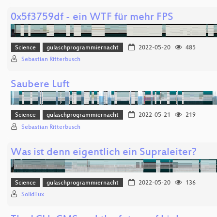
0x5f3759df - ein WTF für mehr FPS
Science
gulaschprogrammiernacht
2022-05-20
485
Sebastian Ritterbusch
Saubere Luft
Science
gulaschprogrammiernacht
2022-05-21
219
Sebastian Ritterbusch
Was ist denn eigentlich ein Supraleiter?
Science
gulaschprogrammiernacht
2022-05-20
136
SolidTux