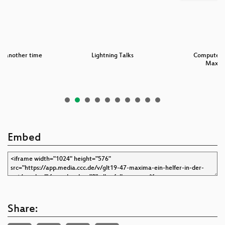
om another time
Lightning Talks
Computer 
Maxima
Embed
Share: