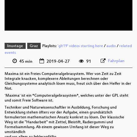
deu 576p (mp4)
deu 576p (webm)
linuxtage
Graz
Playlists:
'glt19' videos starting here
/
audio
/
related
events
Fahrplan
45 min
2019-04-27
91
Maxima ist ein Freies Computeralgebrasystem. Wer von Zeit zu Zeit
Integrale knacken, komplexere Ableitungen berechnen oder
Gleichungssysteme analytisch lösen muss, freut sich über den Helfer in der
Not.
`Maxima` ist ein *Computeralgebrasystem*, welches unter der GPL steht
und somit Freie Software ist.
Techniker und Naturwissenschaftler in Ausbildung, Forschung und
Entwicklung stehen öfters vor der Aufgabe, einen grundsätzlich
formulierten mathematischen Ansatz konkret zu lösen. Der klassische
Weg ist die "Handarbeit" mit Zettel, Bleistift, Radiergummi und
Formelsammlung. Ab einem gewissen Umfang ist dieser Weg zu
umständlich
und vor allem zu fehleranfällig.