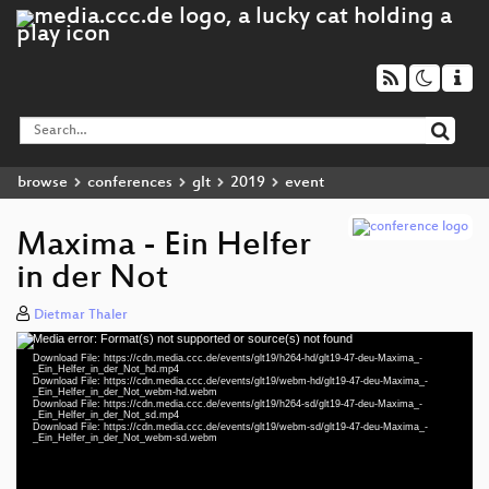
browse
conferences
glt
2019
event
Maxima - Ein Helfer
in der Not
Dietmar Thaler
Media error: Format(s) not supported or source(s) not found
Video
Download File: https://cdn.media.ccc.de/events/glt19/h264-hd/glt19-47-deu-Maxima_-
Player
_Ein_Helfer_in_der_Not_hd.mp4
Download File: https://cdn.media.ccc.de/events/glt19/webm-hd/glt19-47-deu-Maxima_-
_Ein_Helfer_in_der_Not_webm-hd.webm
Download File: https://cdn.media.ccc.de/events/glt19/h264-sd/glt19-47-deu-Maxima_-
_Ein_Helfer_in_der_Not_sd.mp4
Download File: https://cdn.media.ccc.de/events/glt19/webm-sd/glt19-47-deu-Maxima_-
deu 1080p (mp4)
_Ein_Helfer_in_der_Not_webm-sd.webm
deu 1080p (webm)