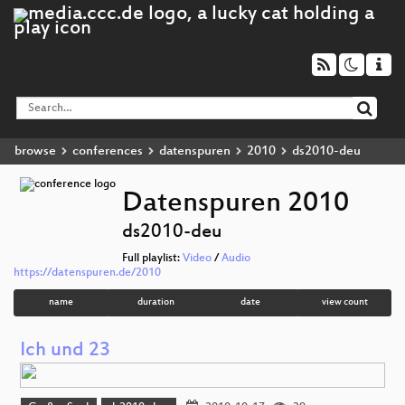
browse
conferences
datenspuren
2010
ds2010-deu
Datenspuren 2010
ds2010-deu
Full playlist:
Video
/
Audio
https://datenspuren.de/2010
name
duration
date
view count
Ich und 23