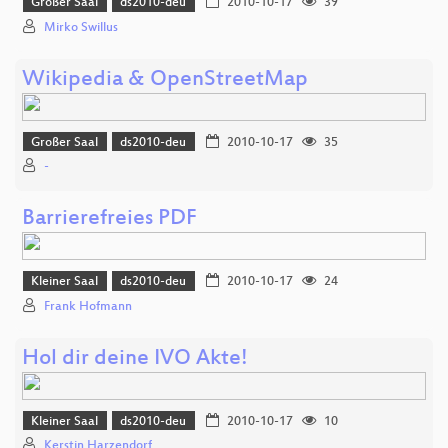
Großer Saal
ds2010-deu
2010-10-17
39
Mirko Swillus
Wikipedia & OpenStreetMap
Großer Saal
ds2010-deu
2010-10-17
35
-
Barrierefreies PDF
Kleiner Saal
ds2010-deu
2010-10-17
24
Frank Hofmann
Hol dir deine IVO Akte!
Kleiner Saal
ds2010-deu
2010-10-17
10
Kerstin Harzendorf