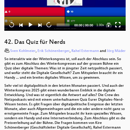
Current
Total
1.00x
00:00
|
00:00
time
duration
42. Das Quiz für Nerds
Sven Kohlmeier
,
Erik Schönenberger
,
Rahel Estermann
and
Jörg Mäder
So interaktiv wie der Winterkongress ist, soll auch der Abschluss sein. So
gibt es zum Abschluss des Winterkongresses auf der grossen Bühne ein
Quiz über digitale Themen: Was ist in jüngster Zeit netzpolitisch passiert,
und wofür steht die Digitale Gesellschaft? Zum Mitspielen braucht ihr ein
Handy … und ein breites digitales Wissen, um zu gewinnen.
Sehr viel ist digitalpolitisch in den letzten Monaten passiert. Und auch der
Winterkongress 2025 gibt einen wunderbaren Einblick in die digitale
Entwicklung. Und was ist eigentlich die Antwort auf alles? Die Crew des
Netzpodcasts wird mit einem unterhaltsamen Quiz Eurer Digitales-Nerd-
Wissen testen. Es gibt Fragen über digitalpolitische Ereignisse der letzten
Monate, aber auch Allgemeinfragen und die ein oder andere nicht ganz so
ernstgemeinte Frage. Zum Mitspielen braucht ihr kein spezielles Wissen,
sondern ein Handy und eine Internetverbindung. Zum Abschluss gibt es die
Preisverleihung auf der Bühne. Die Fragen kommen von Kire
Schönenberger (Geschäftsleiter Digitale Gesellschaft), Rahel Estermann