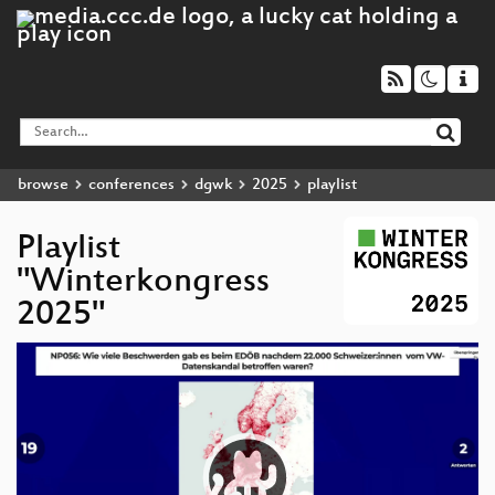
browse
conferences
dgwk
2025
playlist
Playlist
"Winterkongress
2025"
Video
Player