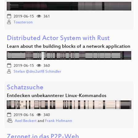
2019-06-15
361
Toasterson
Distributed Actor System with Rust
Learn about the building blocks of a network application
2019-06-15
360
Stefan @dns2utf8 Schindler
Schatzsuche
Entdecken unbekannterer Linux-Kommandos
2019-06-16
340
Axel Beckert
and
Frank Hofmann
Zeronet.io das P2P-Web