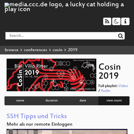
browse
conferences
cosin
2019
Cosin
2019
Full playlist:
Video
/
Audio
name
duration
date
view count
SSH Tipps und Tricks
Mehr als nur remote Einloggen