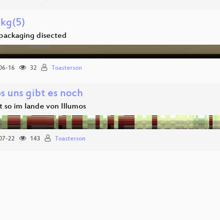
kg(5)
 packaging disected
06-16
32
Toasterson
s uns gibt es noch
t so im lande von Illumos
07-22
143
Toasterson