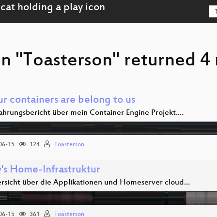
n "Toasterson" returned 4 
ur containers are belong to us
fahrungsbericht über mein Container Engine Projekt.…
06-15
124
Toasterson
y's Home-Infrastruktur
ersicht über die Applikationen und Homeserver cloud…
06-15
361
Toasterson