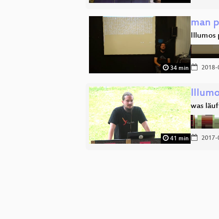
man p
Illumos
2018-
34 min
Illumo
was läuf
2017-
41 min