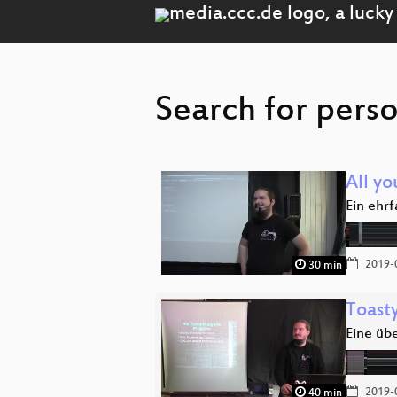
Search for perso
All yo
Ein ehr
2019-
30 min
Toast
Eine üb
2019-
40 min