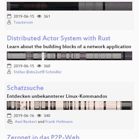
2019-06-15
361
Toasterson
Distributed Actor System with Rust
Learn about the building blocks of a network application
2019-06-15
360
Stefan @dns2utf8 Schindler
Schatzsuche
Entdecken unbekannterer Linux-Kommandos
2019-06-16
340
Axel Beckert
and
Frank Hofmann
Zeronet.io das P2P-Web