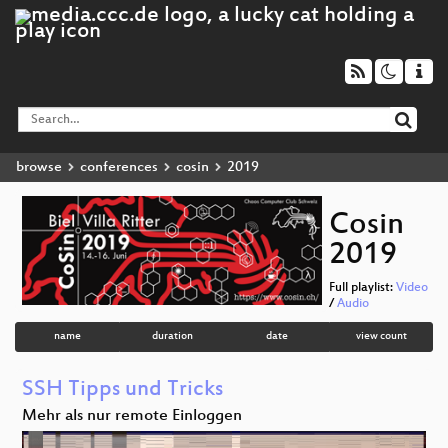
browse
conferences
cosin
2019
Cosin
2019
Full playlist:
Video
/
Audio
name
duration
date
view count
SSH Tipps und Tricks
Mehr als nur remote Einloggen