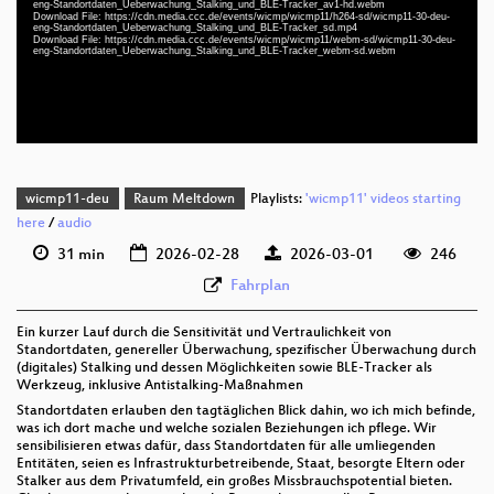
eng-Standortdaten_Ueberwachung_Stalking_und_BLE-Tracker_av1-hd.webm
deu-eng 1080p (webm;codecs=av01)
Download File: https://cdn.media.ccc.de/events/wicmp/wicmp11/h264-sd/wicmp11-30-deu-
eng-Standortdaten_Ueberwachung_Stalking_und_BLE-Tracker_sd.mp4
Download File: https://cdn.media.ccc.de/events/wicmp/wicmp11/webm-sd/wicmp11-30-deu-
deu-eng 576p (mp4)
eng-Standortdaten_Ueberwachung_Stalking_und_BLE-Tracker_webm-sd.webm
deu-eng 576p (webm)
wicmp11-deu
Raum Meltdown
Playlists:
'wicmp11' videos starting
here
/
audio
31 min
2026-02-28
2026-03-01
246
Fahrplan
Ein kurzer Lauf durch die Sensitivität und Vertraulichkeit von
Standortdaten, genereller Überwachung, spezifischer Überwachung durch
(digitales) Stalking und dessen Möglichkeiten sowie BLE-Tracker als
Werkzeug, inklusive Antistalking-Maßnahmen
Standortdaten erlauben den tagtäglichen Blick dahin, wo ich mich befinde,
was ich dort mache und welche sozialen Beziehungen ich pflege. Wir
sensibilisieren etwas dafür, dass Standortdaten für alle umliegenden
Entitäten, seien es Infrastrukturbetreibende, Staat, besorgte Eltern oder
Stalker aus dem Privatumfeld, ein großes Missbrauchspotential bieten.