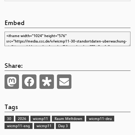
Embed
Share:
Tags
30
2026
wicmp11
Raum Meltdown
wicmp11-deu
wicmp11-eng
wicmp11
Day 3