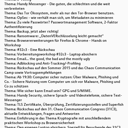
Thema: Handy Messenger - Die guten, die schlechten und die weit
verbreiteten
Thema: Das Tor Ökosystem, mehr als nur den Tor-Browser benutzen.
Thema: OpSec - wie verhält man sich, um Metadaten zu minimieren
Thema: Zu viele Passwörter? Passwortmanagement Software, 2-Faktor
Authentifizierung
Thema: Backup, jetzt aber richtig!
Thema: Ransomware: „DatenVERschlüsselung leicht gemacht“
Thema: Browsererweiterungen für Firefox & Chrome - Hands on
Workshop
Thema: #32c3 - Eine Rückschau
Thema: Vorbereitungsworkshop #32c3 - Laptop absichern
Thema: Email… the good, the bad and the mostly ugly
Thema: Adblocking und Anti-Tracking/-Profiling
Thema: Rückschau auf den Sommer 2015 und das Chaos Communication
Camp sowie Vortragsempfehlungen
Thema: Ab 19:30: Computer sicher nutzen: Über Malware, Phishing und
Co. - Sichere Nutzung vom Computer um sich vor Malware, Phishing und
Co zu schützen
Thema: Wie sicher kann Email sein? GPG und S/MIME.
Thema: Handy Security, sichere Sprach- und Videotelefonie, sichere Text-
Messenger
Thema: TLS Zertifikate, Überprüfung, Zertifizierungssstellen und Superfish
Thema: Rückschau auf den 31. Chaos Communication Congress (31C3),
aktuelle Entwicklungen, Fragen und Antworten
Thema: Einführung in das Thema Kryptografie mit anschließendem
praktischen Workshop zu Browsersicherheit
Thema: Den eigenen Laptop absichern. Speziell für Besuchende des 31C3