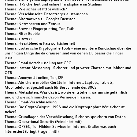
Thema: IT-Sicherheit und online Privatsphäre im Studium
Thema: Wie sicher ist https wirklich?
Thema: Verschlüsselte Datenträger austauschen
Thema: Alternativen zu Googles Diensten
Thema: Netzsperren und Zensur
Thema: Browser Fingerprinting, Tor, Tails
Thema: Filter Bubble
Thema: Browser
Thema: Heartbleed & Passwortsicherheit
Thema: Esoterische Kryptografie Tools - eine muntere Rundschau über die
unsinnigen Dinge die da draussen sind von denen Du besser die Finger
lässt.
Thema: Email Verschlüsselung mit GPG
Thema: Instant Messaging - Sicherer und privater Chatten mit Jabber und
OTR
Thema: Anonymiät online, Tor, I2P
Thema: Absichern mobiler Geräte im Internet. Laptops, Tablets,
Mobiltelefone. Speziell auch für Besuchende des 30C3
Thema: Metadaten: Was das ist, wo sie entstehen, warum sie gefährlich
sind und wie sich manche davon Vermeiden lassen.
Thema: Email-Verschlüsselung
Thema: Die CryptoCalypse - NSA und die Kryptographie: Wie sicher ist
sicher?
Thema: Grundlagen der Verschlüsselung, Sicheres speichern von Daten
Thema: Operational Security (Feind hört mit)
Thema: OPSEC, Tor Hidden Services im Internet & alles was euch
interessiert (bringt Fragen mit!)