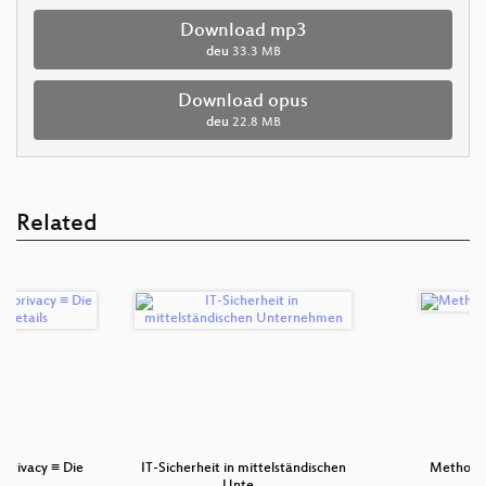
Download mp3
deu
33.3 MB
Download opus
deu
22.8 MB
Related
 privacy ≡ Die
IT-Sicherheit in mittelständischen
Methodis
is…
Unte…