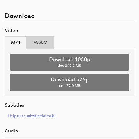
Download
Video
MP4
WebM
Download 1080p
deu
246.0 MB
Download 576p
deu
79.0 MB
Subtitles
Help us to subtitle this talk!
Audio