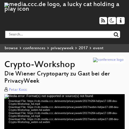
browse
conferences
privacyweek
2017
event
Crypto-Workshop
Die Wiener Cryptoparty zu Gast bei der
PrivacyWeek
Petar Kosic
Media error: Format(s) not supported or source(s) not found
Video
Download File: https://cdn.media.ccc.de/events/privacyweek/2017/h264-hd/pw17-188-deu-
Player
Crypto-Workshop_hd.mp4
Download File: https://cdn.media.ccc.de/events/privacyweek/2017/webm-hd/pw17-188-deu-
Crypto-Workshop_webm-hd.webm
Download File: https://cdn.media.ccc.de/events/privacyweek/2017/h264-sd/pw17-188-deu-
Crypto-Workshop_sd.mp4
Download File: https://cdn.media.ccc.de/events/privacyweek/2017/webm-sd/pw17-188-deu-
deu 1080p (mp4)
Crypto-Workshop_webm-sd.webm