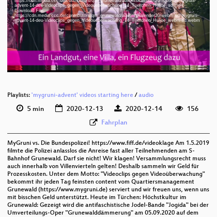
https://cdn.media.ccc.de/contributors/qm_grunewald/adventskalender20/h264-sd/mygruni-
deu 1080p (mp4)
advent-14-deu-Videoclips_gegen_Videoueberwachung_14_Tuerchen_Huljoe_sd.mp4
Download File:
deu 1080p (webm)
https://cdn.media.ccc.de/contributors/qm_grunewald/adventskalender20/webm-sd/mygruni-
advent-14-deu-Videoclips_gegen_Videoueberwachung_14_Tuerchen_Huljoe_webm-sd.webm
deu 576p (mp4)
deu 576p (webm)
Playlists:
'mygruni-advent' videos starting here
/
audio
5 min
2020-12-13
2020-12-14
156
Fahrplan
MyGruni vs. Die Bundespolizei! https://www.fiff.de/videoklage Am 1.5.2019
filmte die Polizei anlasslos die Anreise fast aller Teilnehmenden am S-
Bahnhof Grunewald. Darf sie nicht! Wir klagen! Versammlungsrecht muss
auch innerhalb von Villenvierteln gelten! Deshalb sammeln wir Geld für
Prozesskosten. Unter dem Motto: "Videoclips gegen Videoüberwachung"
bekommt ihr jeden Tag feinsten content vom Quartiersmanagement
Grunewald (https://www.mygruni.de) serviert und wir freuen uns, wenn uns
mit bisschen Geld unterstützt. Heute im Türchen: Höchstkultur im
Grunewald: Gezeigt wird die antifaschistische Jodel-Bande "Jogida" bei der
Umverteilungs-Oper "Grunewalddämmerung" am 05.09.2020 auf dem