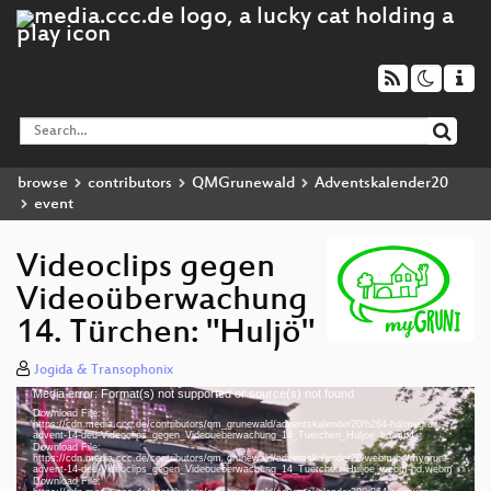
browse
contributors
QMGrunewald
Adventskalender20
event
Videoclips gegen
Videoüberwachung
14. Türchen: "Huljö"
Jogida & Transophonix
Media error: Format(s) not supported or source(s) not found
Video
Download File:
Player
https://cdn.media.ccc.de/contributors/qm_grunewald/adventskalender20/h264-hd/mygruni-
advent-14-deu-Videoclips_gegen_Videoueberwachung_14_Tuerchen_Huljoe_hd.mp4
Download File:
https://cdn.media.ccc.de/contributors/qm_grunewald/adventskalender20/webm-hd/mygruni-
advent-14-deu-Videoclips_gegen_Videoueberwachung_14_Tuerchen_Huljoe_webm-hd.webm
Download File: