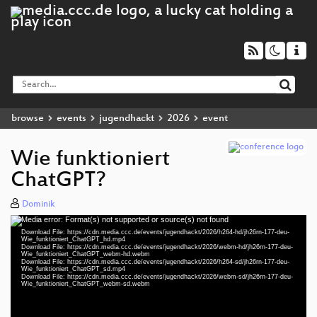
browse
events
jugendhackt
2026
event
Wie funktioniert
ChatGPT?
Dominik
Media error: Format(s) not supported or source(s) not found
Video
Download File: https://cdn.media.ccc.de/events/jugendhackt/2026/h264-hd/jh26rn-177-deu-
Player
Wie_funktioniert_ChatGPT_hd.mp4
Download File: https://cdn.media.ccc.de/events/jugendhackt/2026/webm-hd/jh26rn-177-deu-
Wie_funktioniert_ChatGPT_webm-hd.webm
Download File: https://cdn.media.ccc.de/events/jugendhackt/2026/h264-sd/jh26rn-177-deu-
Wie_funktioniert_ChatGPT_sd.mp4
Download File: https://cdn.media.ccc.de/events/jugendhackt/2026/webm-sd/jh26rn-177-deu-
deu 1080p (mp4)
Wie_funktioniert_ChatGPT_webm-sd.webm
deu 1080p (webm)