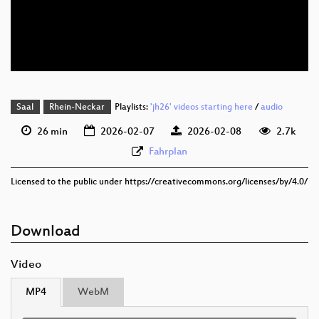
deu 576p (mp4)
deu 576p (webm)
Saal
Rhein-Neckar
Playlists:
'jh26' videos starting here
/
audio
26 min
2026-02-07
2026-02-08
2.7k
Fahrplan
Licensed to the public under https://creativecommons.org/licenses/by/4.0/
Download
Video
MP4
WebM