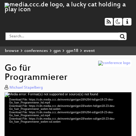
browse
conferences
gpn
gpn18
event
Go für
Programmierer
Michael Stapelberg
Media error: Format(s) not supported or source(s) not found
Video
Download File: https://cdn.media.ccc.de/events/gpn/gpn18/h264-hd/gpn18-23-deu-
Player
Go_fuer_Programmierer_hd.mp4
Download File: https://cdn.media.ccc.de/events/gpn/gpn18/webm-hd/gpn18-23-deu-
Go_fuer_Programmierer_webm-hd.webm
Download File: https://cdn.media.ccc.de/events/gpn/gpn18/h264-sd/gpn18-23-deu-
Go_fuer_Programmierer_sd.mp4
Download File: https://cdn.media.ccc.de/events/gpn/gpn18/webm-sd/gpn18-23-deu-
deu 1080p (mp4)
Go_fuer_Programmierer_webm-sd.webm
deu 1080p (webm)