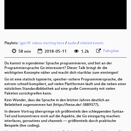
deu 576p (mp4)
deu 576p (webm)
Playlists:
'gpn18' videos starting here
/
audio
/
related events
Fahrplan
58 min
2018-05-11
1.2k
Du kannst in irgendeiner Sprache programmieren, und bist an der
Programmiersprache Go interessiert? Dieser Talk bringt dir die
wichtigsten Konzepte näher und macht dich startklar zum einsteigen!
Go ist eine statisch typisierte, speicher-sichere Programmiersprache, die
extrem schnell kompiliert, auf vielen Plattformen läuft und die neben einer
nützlichen Standardbibliothek auf eine große Community mit vielen
Paketen zurückgreifen kann.
Kein Wunder, dass die Sprache in den letzten Jahren deutlich an
Beliebtheit zugenommen hat (https://heise.de/-3889377).
In diesem Vortrag überspringe ich größtenteils den schleppenden Syntax-
Teil und konzentriere mich auf die Aspekte, die Go einzigartig machen:
interfaces, goroutines und channels — größtenteils durch praktische
Beispiele (live coding).