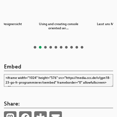
s Designersicht
Using and creating console
Lasst uns Mas
oriented ser…
au
Embed
Share: