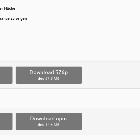
er Fläche
mance zu seigen
p
Download 576p
deu
67.8 MB
Download opus
deu
14.6 MB