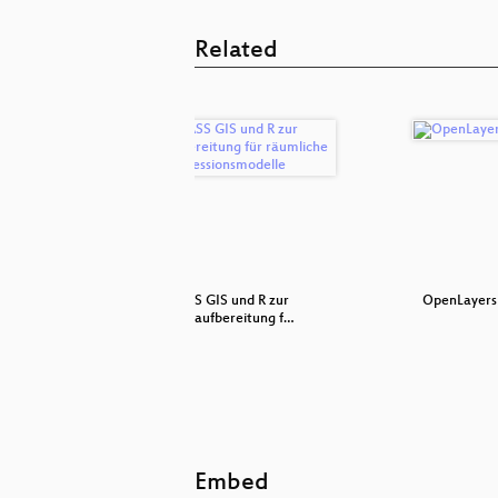
Related
le QGIS
GRASS GIS und R zur
OpenLayers 
Datenaufbereitung f…
Embed