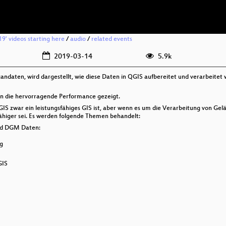
19' videos starting here
/
audio
/
related events
2019-03-14
5.9k
ndaten, wird dargestellt, wie diese Daten in QGIS aufbereitet und verarbeitet 
on die hervorragende Performance gezeigt.
 QGIS zwar ein leistungsfähiges GIS ist, aber wenn es um die Verarbeitung von 
ähiger sei. Es werden folgende Themen behandelt:
und DGM Daten:
g
GIS