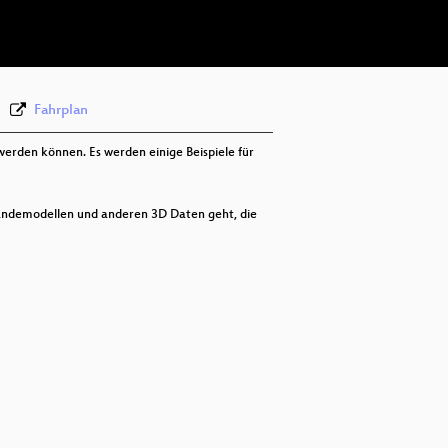
deu 576p (webm)
Fahrplan
werden können. Es werden einige Beispiele für
Geländemodellen und anderen 3D Daten geht, die