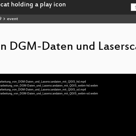
9
event
on DGM-Daten und Lasers
-Verarbeitung_von_DGM-Daten_und_Laserscandaten_mit_QGIS_hd.mp4
eu-Verarbeitung_von_DGM-Daten_und_Laserscandaten_mit_QGIS_webm-hd.webm
-Verarbeitung_von_DGM-Daten_und_Laserscandaten_mit_QGIS_sd.mp4
eu-Verarbeitung_von_DGM-Daten_und_Laserscandaten_mit_QGIS_webm-sd.webm