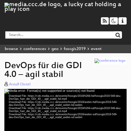
browse
conferences
geo
fossgis2019
event
DevOps für die GDI
4.0 – agil stabil
Arnulf Christl
Media error: Format(s) not supported or source(s) not found
Video
Download File: https://cdn.media.ccc.de/events/fossgis/2019/h264-hd/fossgis2019-549-deu-
Player
DevOps_fuer_die_GDI_40_-_agil_stabil_hd.mp4
Download File: https://cdn.media.ccc.de/events/fossgis/2019/webm-hd/fossgis2019-549-
deu-DevOps_fuer_die_GDI_40_-_agil_stabil_webm-hd.webm
Download File: https://cdn.media.ccc.de/events/fossgis/2019/h264-sd/fossgis2019-549-deu-
DevOps_fuer_die_GDI_40_-_agil_stabil_sd.mp4
Download File: https://cdn.media.ccc.de/events/fossgis/2019/webm-sd/fossgis2019-549-
deu 1080p (mp4)
deu-DevOps_fuer_die_GDI_40_-_agil_stabil_webm-sd.webm
deu 1080p (webm)