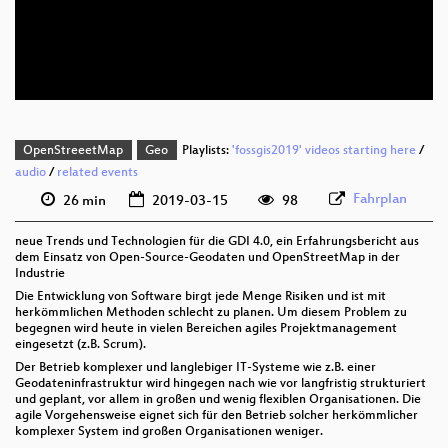
deu 576p (mp4)
deu 576p (webm)
OpenStreeetMap
Geo
Playlists:
'fossgis2019' videos starting here
/
audio
/
related events
Fahrplan
26 min
2019-03-15
98
neue Trends und Technologien für die GDI 4.0, ein Erfahrungsbericht aus
dem Einsatz von Open-Source-Geodaten und OpenStreetMap in der
Industrie
Die Entwicklung von Software birgt jede Menge Risiken und ist mit
herkömmlichen Methoden schlecht zu planen. Um diesem Problem zu
begegnen wird heute in vielen Bereichen agiles Projektmanagement
eingesetzt (z.B. Scrum).
Der Betrieb komplexer und langlebiger IT-Systeme wie z.B. einer
Geodateninfrastruktur wird hingegen nach wie vor langfristig strukturiert
und geplant, vor allem in großen und wenig flexiblen Organisationen. Die
agile Vorgehensweise eignet sich für den Betrieb solcher herkömmlicher
komplexer System ind großen Organisationen weniger.