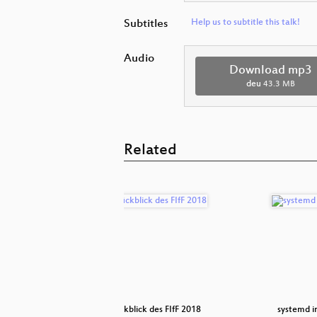
Subtitles
Help us to subtitle this talk!
Audio
Download mp3
deu
43.3 MB
Related
 sozial-
Jahresrückblick des FIfF 2018
systemd i