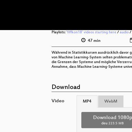
Playlists:
'fiffkon18' videos starting here
/
audio
/
47 min
Während in Statistikkursen ausdrücklich davor g
von Machine Learning-System selten problematis
die Grenzen der Systeme und mögliche Verzerru
Annahme, dass Machine Learning-Systeme univers
Download
Video
MP4
WebM
Download 1080
deu
223.5 MB