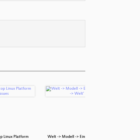
p Linux Platform
Welt -> Modell -> Einschreibung -
Podiumsd