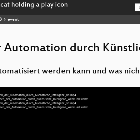
8
event
 Automation durch Künstl
tomatisiert werden kann und was nich
nzen_der_Automation_durch_Kuenstliche_Intelligenz_hd.mp4
renzen_der_Automation_durch_Kuenstliche_Intelligenz_webm-hd.webm
nzen_der_Automation_durch_Kuenstliche_Intelligenz_sd.mp4
renzen_der_Automation_durch_Kuenstliche_Intelligenz_webm-sd.webm