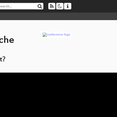
iche
t?