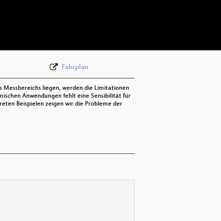
deu 576p (mp4)
deu 576p (webm)
Fahrplan
s Messbereichs liegen, werden die Limitationen
ischen Anwendungen fehlt eine Sensibilität für
ten Beispielen zeigen wir die Probleme der