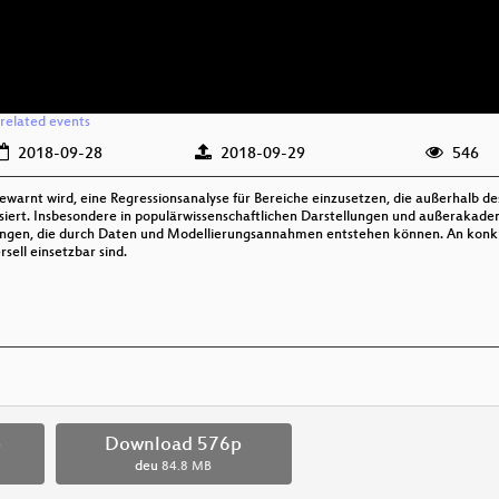
related events
2018-09-28
2018-09-29
546
ewarnt wird, eine Regressionsanalyse für Bereiche einzusetzen, die außerhalb de
iert. Insbesondere in populärwissenschaftlichen Darstellungen und außerakadem
ngen, die durch Daten und Modellierungsannahmen entstehen können. An konkre
ell einsetzbar sind.
p
Download 576p
deu
84.8 MB