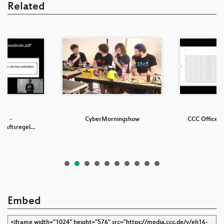
Related
ice -
CyberMorningshow
CCC Office, 
chaftsregel…
Embed