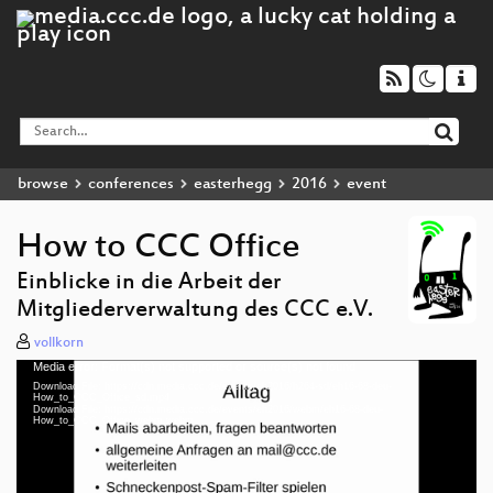
browse
conferences
easterhegg
2016
event
How to CCC Office
Einblicke in die Arbeit der
Mitgliederverwaltung des CCC e.V.
vollkorn
Media error: Format(s) not supported or source(s) not found
Video
Download File: https://cdn.media.ccc.de/events/eh2016/h264-sd/eh16-68-deu-
Player
How_to_CCC_Office_sd.mp4
Download File: https://cdn.media.ccc.de/events/eh2016/webm/eh16-68-deu-
How_to_CCC_Office_webm.webm