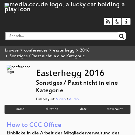
browse
conferences
easterhegg
2016
Sonstiges / Passt nicht in eine Kategorie
Easterhegg 2016
Sonstiges / Passt nicht in eine
Kategorie
Full playlist:
Video
/
Audio
name
duration
date
view count
How to CCC Office
Einblicke in die Arbeit der Mitgliederverwaltung des