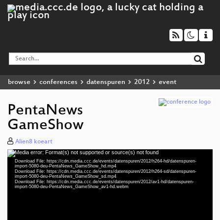
browse
conferences
datenspuren
2012
event
PentaNews
GameShow
Alien8 koeart
Media error: Format(s) not supported or source(s) not found
Video
Download File: https://cdn.media.ccc.de/events/datenspuren/2012/h264-hd/datenspuren-
Player
import-5080-deu-PentaNews_GameShow_hd.mp4
Download File: https://cdn.media.ccc.de/events/datenspuren/2012/h264-sd/datenspuren-
import-5080-deu-PentaNews_GameShow_sd.mp4
Download File: https://cdn.media.ccc.de/events/datenspuren/2012/av1-hd/datenspuren-
import-5080-deu-PentaNews_GameShow_av1-hd.webm
deu 576p (mp4)