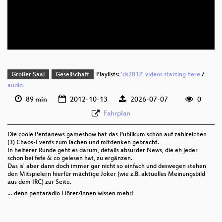
deu 576p (mp4)
deu 576p (webm;codecs=av01)
Großer Saal
Gesellschaft
Playlists:
'ds2012' videos starting here
/
audio
89 min
2012-10-13
2026-07-07
0
Fahrplan
Die coole Pentanews gameshow hat das Publikum schon auf zahlreichen
(3) Chaos-Events zum lachen und mitdenken gebracht.
In heiterer Runde geht es darum, details absurder News, die eh jeder
schon bei fefe & co gelesen hat, zu ergänzen.
Das is' aber dann doch immer gar nicht so einfach und deswegen stehen
den Mitspielern hierfür mächtige Joker (wie z.B. aktuelles Meinungsbild
aus dem IRC) zur Seite.
… denn pentaradio Hörer/innen wissen mehr!