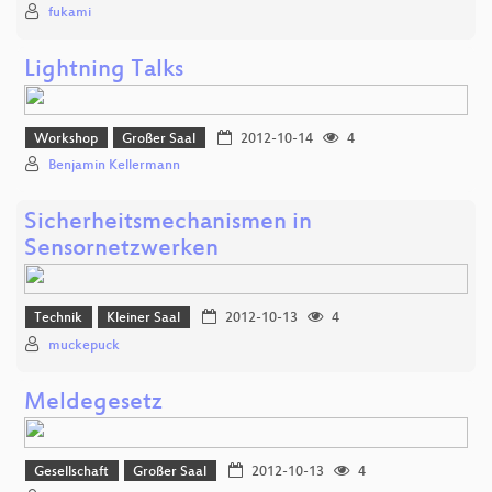
fukami
Lightning Talks
Workshop
Großer Saal
2012-10-14
4
Benjamin Kellermann
Sicherheitsmechanismen in
Sensornetzwerken
Technik
Kleiner Saal
2012-10-13
4
muckepuck
Meldegesetz
Gesellschaft
Großer Saal
2012-10-13
4