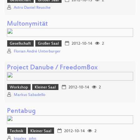
Gesellschaft
Großer Saal
2012-10-13
2
Astro Daniel Reusche
Multonymität
Gesellschaft
Großer Saal
2012-10-14
2
Florian André Unterburger
Project Danube / FreedomBox
Workshop
Kleiner Saal
2012-10-14
2
Markus Sabadello
Pentabug
Technik
Kleiner Saal
2012-10-14
2
bigalex _john