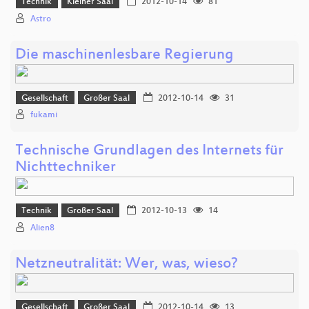
Technik
Kleiner Saal
2012-10-14
81
Astro
Die maschinenlesbare Regierung
Gesellschaft
Großer Saal
2012-10-14
31
fukami
Technische Grundlagen des Internets für
Nichttechniker
Technik
Großer Saal
2012-10-13
14
Alien8
Netzneutralität: Wer, was, wieso?
Gesellschaft
Großer Saal
2012-10-14
13