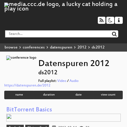
browse
conferences
datenspuren
2012
ds2012
Datenspuren 2012
ds2012
Full playlist:
Video
/
Audio
https://datenspuren.de/2012
name
duration
date
view count
BitTorrent Basics