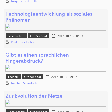
Jürgen von der Ohe
Technologieentwicklung als soziales
Phänomen
Gesellschaft
Großer Saal
2012-10-13
3
Paul Stadelhofer
Gibt es einen sprachlichen
Fingerabdruck?
Technik
Großer Saal
2012-10-13
2
Joachim Scharloth
Zur Evolution der Netze