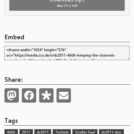
Download mp3
deu
59.6 MB
Embed
Share:
Tags
4606
2011
ds2011
Technik
Großer Saal
ds2011-deu