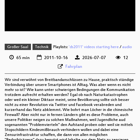
deu 352p (mp4)
deu 352p (webm;codecs=av01)
Großer Saal
Technik
Playlists:
'ds2011' videos starting here
/
audio
65 min
2011-10-16
2026-07-07
12
Fahrplan
Wir sind verwöhnt von Breitbandanschlüssen zu Hause, praktisch ständige
Verbindung über unsere Smartphones ist Alltag. Was aber wenn es nicht
mehr so ist? Wie kann unter schwierigen Bedingungen die Kommunikation
trotzdem aufrecht erhalten werden? Egal ob nach Naturkatastrophen
oder weil ein kleiner Diktaor meint, seine Bevölkerung sollte sich besser
nicht zu einer Revolution via Twitter und Facebook verabreden und
kurzerhand das Netz abklemmt. Wie bohrt man Löcher in die chinesische
Firewall? Aber nicht nur in fernen Ländern gibt es diese Probleme, auch
unsere Politiker neigen zu solchen Maßnahmen, weil Jugendliche aud
sogenannten "Problemvierteln" den Aufstand proben oder weil sie mittels
Stopschildern Kindesmißbrauch verhindern wollen und dabei eine
Zensurinfrastruktur schaffen, die dann von allen möglichen
"Bedarfsträgern" dazu benutzt wird Inhalte aus dem Netz zu zensieren.