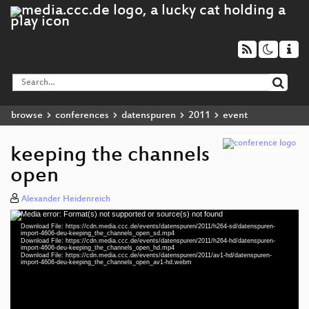
browse
conferences
datenspuren
2011
event
keeping the channels
open
Alexander Heidenreich
Media error: Format(s) not supported or source(s) not found
Video
Download File: https://cdn.media.ccc.de/events/datenspuren/2011/h264-sd/datenspuren-
Player
import-4606-deu-keeping_the_channels_open_sd.mp4
Download File: https://cdn.media.ccc.de/events/datenspuren/2011/h264-hd/datenspuren-
import-4606-deu-keeping_the_channels_open_hd.mp4
Download File: https://cdn.media.ccc.de/events/datenspuren/2011/av1-hd/datenspuren-
import-4606-deu-keeping_the_channels_open_av1-hd.webm
deu 576p (mp4)