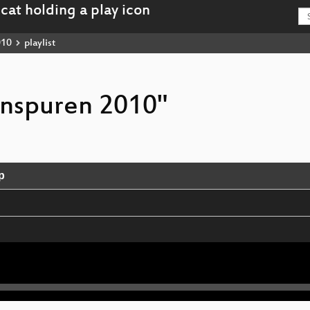
010
playlist
enspuren 2010"
p
agen des Social Engineering