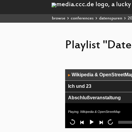
browse
conferences
datenspuren
2
Playlist "Dat
Audio
Wikipedia & OpenStreetMa
▶
Player
Ich und 23
Abschlußveranstaltung
Die Psychologischen Grundl
Playing:
Wikipedia & OpenStreetMap
Meldedaten