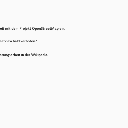
keys
to
increase
or
decrease
volume.
eit mit dem Projekt OpenStreetMap ein.
eetview bald verboten?
utz.
rungsarbeit in der Wikipedia.