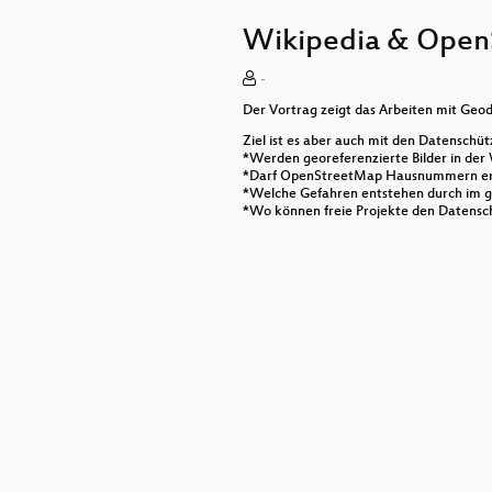
Hol dir deine IVO Akte!
Wikipedia & Open
ACTA und INDECT
-
E-Voting Crashkurs
Der Vortrag zeigt das Arbeiten mit Ge
Tor Anonymity Workshop
Ziel ist es aber auch mit den Datensch
*Werden georeferenzierte Bilder in der
Privacy-Kompetenz - ein Arb
*Darf OpenStreetMap Hausnummern erf
*Welche Gefahren entstehen durch im 
*Wo können freie Projekte den Datensch
Interaktive Demokratie mit 
Die Volkszählung 2011 in S
Communities verbinden!
Her mit den Daten!