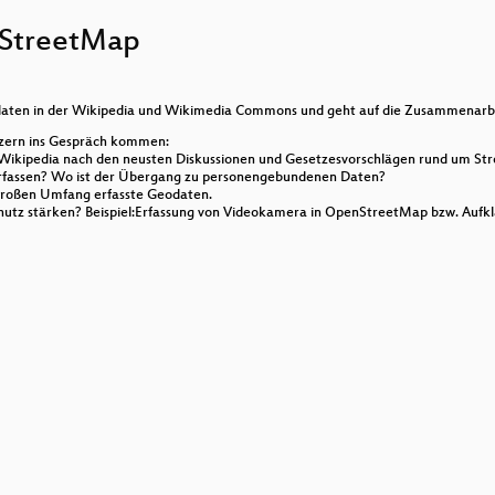
StreetMap
odaten in der Wikipedia und Wikimedia Commons und geht auf die Zusammenarb
ützern ins Gespräch kommen:
 Wikipedia nach den neusten Diskussionen und Gesetzesvorschlägen rund um Str
eitspsychologischer Ansatz zu einer Didaktik des Datensch
assen? Wo ist der Übergang zu personengebundenen Daten?
großen Umfang erfasste Geodaten.
utz stärken? Beispiel:Erfassung von Videokamera in OpenStreetMap bzw. Aufklä
LiquidFeedback
achsen und darüber hinaus