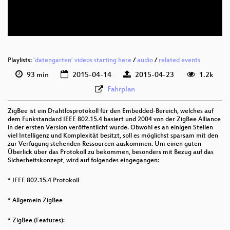
eng 480p (mp4)
Playlists:
'datengarten' videos starting here
/
audio
/
related events
93 min
2015-04-14
2015-04-23
1.2k
Fahrplan
ZigBee ist ein Drahtlosprotokoll für den Embedded-Bereich, welches auf
dem Funkstandard IEEE 802.15.4 basiert und 2004 von der ZigBee Alliance
in der ersten Version veröffentlicht wurde. Obwohl es an einigen Stellen
viel Intelligenz und Komplexität besitzt, soll es möglichst sparsam mit den
zur Verfügung stehenden Ressourcen auskommen. Um einen guten
Überlick über das Protokoll zu bekommen, besonders mit Bezug auf das
Sicherheitskonzept, wird auf folgendes eingegangen:
* IEEE 802.15.4 Protokoll
* Allgemein ZigBee
* ZigBee (Features):