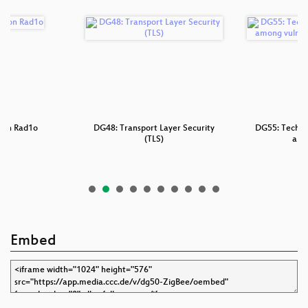
-on Rad1o
DG48: Transport Layer Security
DG55: Techno
(TLS)
amo
Embed