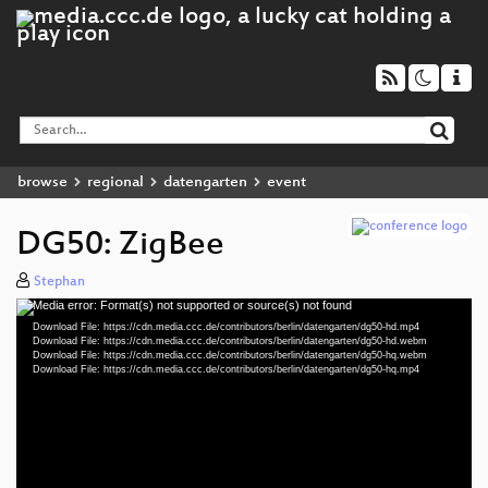
browse
regional
datengarten
event
DG50: ZigBee
Stephan
Media error: Format(s) not supported or source(s) not found
Video
Download File: https://cdn.media.ccc.de/contributors/berlin/datengarten/dg50-hd.mp4
Player
Download File: https://cdn.media.ccc.de/contributors/berlin/datengarten/dg50-hd.webm
Download File: https://cdn.media.ccc.de/contributors/berlin/datengarten/dg50-hq.webm
Download File: https://cdn.media.ccc.de/contributors/berlin/datengarten/dg50-hq.mp4
eng 1080p (mp4)
eng 1080p (webm)
eng 480p (webm)