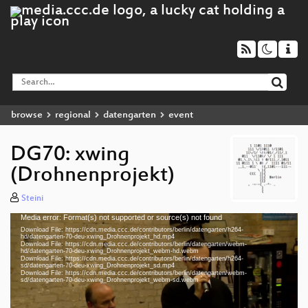
browse
regional
datengarten
event
DG70: xwing
(Drohnenprojekt)
Steini
Media error: Format(s) not supported or source(s) not found
Video
Download File: https://cdn.media.ccc.de/contributors/berlin/datengarten/h264-
Player
hd/datengarten-70-deu-xwing_Drohnenprojekt_hd.mp4
Download File: https://cdn.media.ccc.de/contributors/berlin/datengarten/webm-
hd/datengarten-70-deu-xwing_Drohnenprojekt_webm-hd.webm
Download File: https://cdn.media.ccc.de/contributors/berlin/datengarten/h264-
sd/datengarten-70-deu-xwing_Drohnenprojekt_sd.mp4
Download File: https://cdn.media.ccc.de/contributors/berlin/datengarten/webm-
deu 1080p (mp4)
sd/datengarten-70-deu-xwing_Drohnenprojekt_webm-sd.webm
deu 1080p (webm)