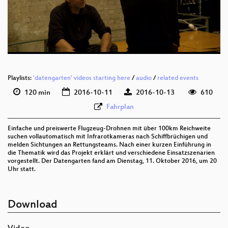
deu 576p (mp4)
deu 576p (webm)
Playlists:
'datengarten' videos starting here
/
audio
/
related events
120 min
2016-10-11
2016-10-13
610
Fahrplan
Einfache und preiswerte Flugzeug-Drohnen mit über 100km Reichweite
suchen vollautomatisch mit Infrarotkameras nach Schiffbrüchigen und
melden Sichtungen an Rettungsteams. Nach einer kurzen Einführung in
die Thematik wird das Projekt erklärt und verschiedene Einsatzszenarien
vorgestellt. Der Datengarten fand am Dienstag, 11. Oktober 2016, um 20
Uhr statt.
Download