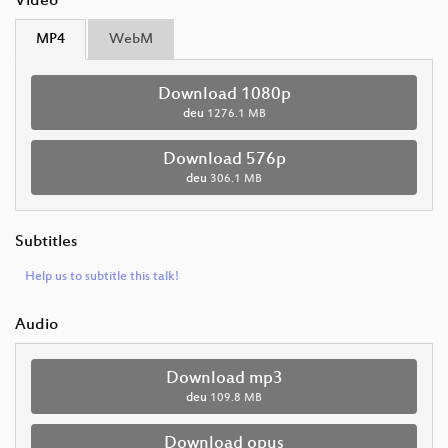
Video
MP4
WebM
Download 1080p
deu
1276.1 MB
Download 576p
deu
306.1 MB
Subtitles
Help us to subtitle this talk!
Audio
Download mp3
deu
109.8 MB
Download opus