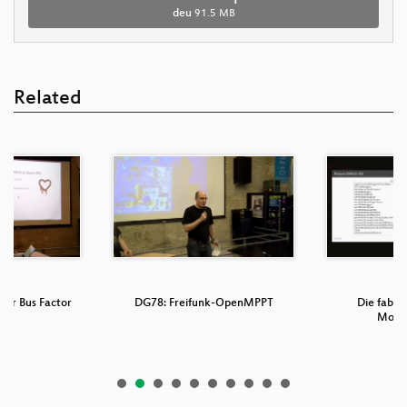
deu
91.5 MB
Related
our Bus Factor
DG78: Freifunk-OpenMPPT
Die fabel
Mobil