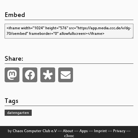
Embed
Share:
Tags
datengarten
by
Chaos Computer Club e.V
––
About
––
Apps
––
Imprint
––
Privacy
––
c3voc