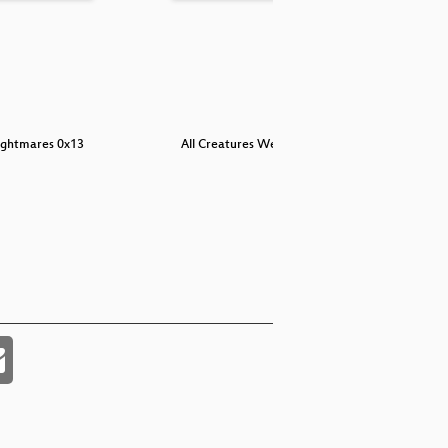
ightmares 0x13
All Creatures Welcome
Operat
Co