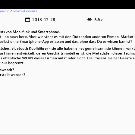
audio
/
related events
2018-12-28
6.5k
its von Mobilfunk und Smartphone.
 - no news here. Aber wie steht es mit den Dutzenden anderen Firmen, Market
elbst ohne Smartphone-App erfassen und das, ohne dass Du es wissen kannst?
ches, Bluetooth Kopfhöhrer - sie alle haben eines gemeinsam: sie können Funk
n Firmen entwickelt, deren Geschäftsmodell es ist, die Metadaten dieser Techno
das öffentliche WLAN dieser Firmen nutzt oder nicht. Die Präsenz Deiner Geräte 
 nur begrenzt.
gewandt?
rstellt werden?