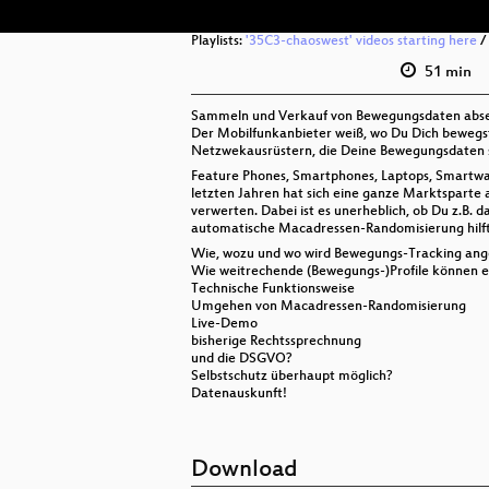
Playlists:
'35C3-chaoswest' videos starting here
/
51 min
Sammeln und Verkauf von Bewegungsdaten abse
Der Mobilfunkanbieter weiß, wo Du Dich bewegst
Netzwekausrüstern, die Deine Bewegungsdaten s
Feature Phones, Smartphones, Laptops, Smartwat
letzten Jahren hat sich eine ganze Marktsparte a
verwerten. Dabei ist es unerheblich, ob Du z.B. 
automatische Macadressen-Randomisierung hilft
Wie, wozu und wo wird Bewegungs-Tracking an
Wie weitrechende (Bewegungs-)Profile können e
Technische Funktionsweise
Umgehen von Macadressen-Randomisierung
Live-Demo
bisherige Rechtssprechnung
und die DSGVO?
Selbstschutz überhaupt möglich?
Datenauskunft!
Download