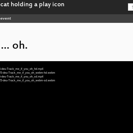
event
 … oh.
25-deu-Track_me_if_you_oh_hd.mp4
t-25-deu-Track_me_if_you_oh_webm-hd.webm
25-deu-Track_me_if_you_oh_sd.mp4
t-25-deu-Track_me_if_you_oh_webm-sd.webm