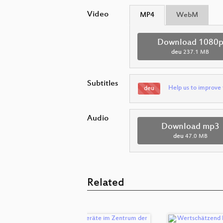
Video
MP4
WebM
Download 1080
deu
237.1 MB
Subtitles
Help us to improve 
deu
Audio
Download mp3
deu
47.0 MB
Related