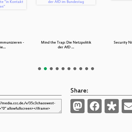
mmunizieren -
Mind the Trap: Die Netzpolitik
Security N
vie…
der AfD …
Share: