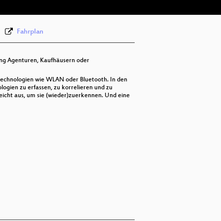
None
deu (todo)
Fahrplan
ing Agenturen, Kaufhäusern oder
technologien wie WLAN oder Bluetooth. In den
logien zu erfassen, zu korrelieren und zu
reicht aus, um sie (wieder)zuerkennen. Und eine