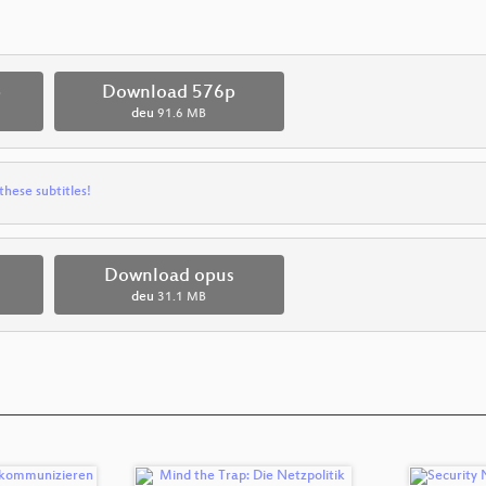
p
Download 576p
deu
91.6 MB
these subtitles!
Download opus
deu
31.1 MB