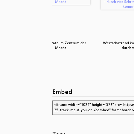
hacken
Die Faxgeräte im Zentrum der
Wertschätzend ko
Macht
durch 
Embed