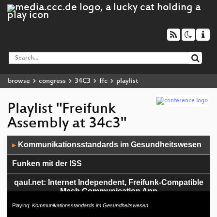
browse
congress
34C3
ffc
playlist
Playlist "Freifunk
Assembly at 34c3"
Audio
Kommunikationsstandards im Gesundheitswesen
▶
Player
Funken mit der ISS
qaul.net: Internet Independent, Freifunk-Compatible
Mesh Communication App
Playing:
Kommunikationsstandards im Gesundheitswesen
Demining: Immer noch Handarbeit