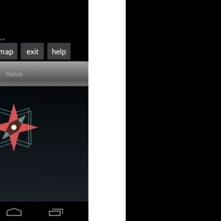
deu 1080p (mp4)
deu 1080p (webm)
deu 576p (mp4)