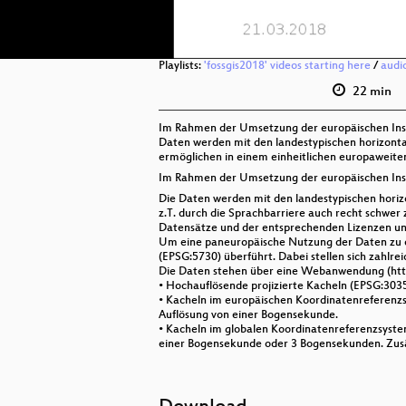
Playlists:
'fossgis2018' videos starting here
/
audi
22 min
Im Rahmen der Umsetzung der europäischen Inspir
Daten werden mit den landestypischen horizontal
ermöglichen in einem einheitlichen europaweite
Im Rahmen der Umsetzung der europäischen Inspir
Die Daten werden mit den landestypischen horiz
z.T. durch die Sprachbarriere auch recht schwer 
Datensätze und der entsprechenden Lizenzen u
Um eine paneuropäische Nutzung der Daten zu erm
(EPSG:5730) überführt. Dabei stellen sich zahlr
Die Daten stehen über eine Webanwendung (ht
• Hochauflösende projizierte Kacheln (EPSG:3035
• Kacheln im europäischen Koordinatenreferenz
Auflösung von einer Bogensekunde.
• Kacheln im globalen Koordinatenreferenzsyst
einer Bogensekunde oder 3 Bogensekunden. Zusä