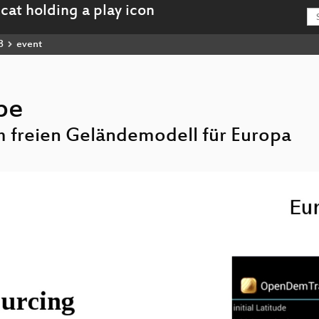
8
event
pe
 freien Geländemodell für Europa
penDEM_Europe_hd.mp4
u-OpenDEM_Europe_webm-hd.webm
penDEM_Europe_sd.mp4
u-OpenDEM_Europe_webm-sd.webm