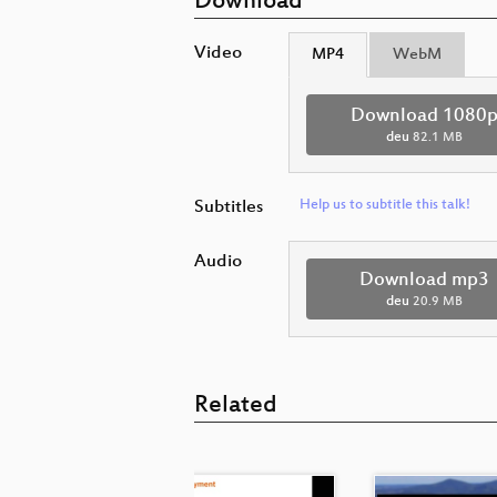
Download
Video
MP4
WebM
Download 1080
deu
82.1 MB
Subtitles
Help us to subtitle this talk!
Audio
Download mp3
deu
20.9 MB
Related