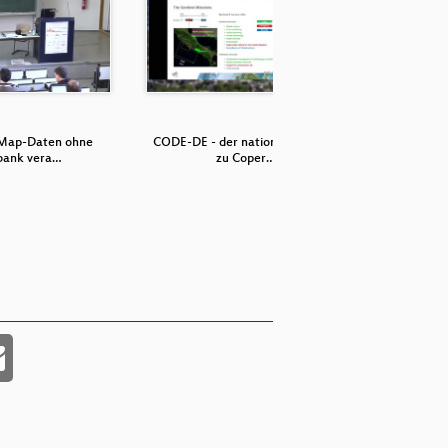
Map-Daten ohne
CODE-DE - der nationale Zugang
Wir reden
bank vera…
zu Coper…