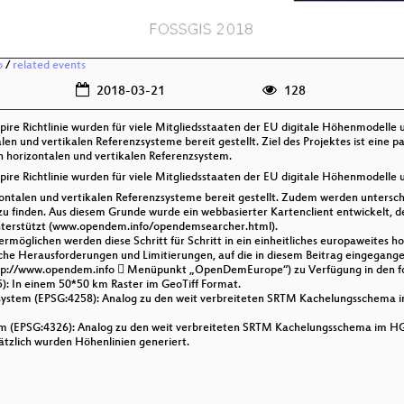
o
/
related events
2018-03-21
128
e Richtlinie wurden für viele Mitgliedsstaaten der EU digitale Höhenmodelle un
en und vertikalen Referenzsysteme bereit gestellt. Ziel des Projektes ist eine
n horizontalen und vertikalen Referenzsystem.
e Richtlinie wurden für viele Mitgliedsstaaten der EU digitale Höhenmodelle un
ontalen und vertikalen Referenzsysteme bereit gestellt. Zudem werden untersch
zu finden. Aus diesem Grunde wurde ein webbasierter Kartenclient entwickelt, de
nterstützt (www.opendem.info/opendemsearcher.html).
öglichen werden diese Schritt für Schritt in ein einheitliches europaweites ho
eiche Herausforderungen und Limitierungen, auf die in diesem Beitrag eingegange
tp://www.opendem.info  Menüpunkt „OpenDemEurope“) zu Verfügung in den f
): In einem 50*50 km Raster im GeoTiff Format.
system (EPSG:4258): Analog zu den weit verbreiteten SRTM Kachelungsschema im
em (EPSG:4326): Analog zu den weit verbreiteten SRTM Kachelungsschema im HG
tzlich wurden Höhenlinien generiert.