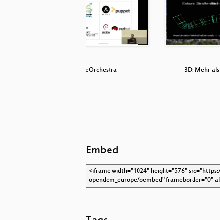
g mit
geOrchestra
3D: Mehr al
r
Embed