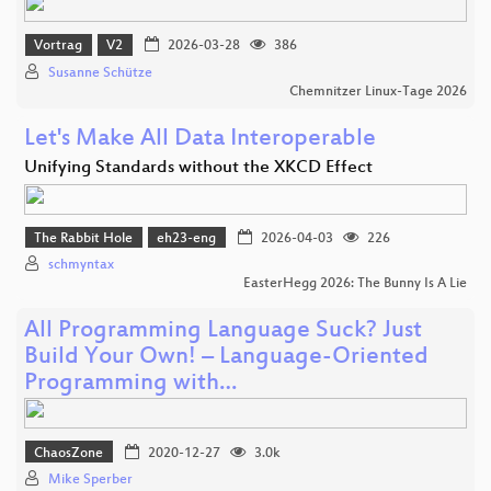
Vortrag
V2
2026-03-28
386
Susanne Schütze
Chemnitzer Linux-Tage 2026
Let's Make All Data Interoperable
Unifying Standards without the XKCD Effect
The Rabbit Hole
eh23-eng
2026-04-03
226
schmyntax
EasterHegg 2026: The Bunny Is A Lie
All Programming Language Suck? Just
Build Your Own! – Language-Oriented
Programming with…
ChaosZone
2020-12-27
3.0k
Mike Sperber