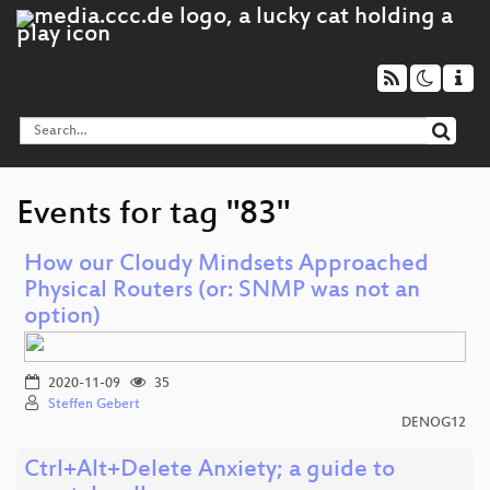
Events for tag "83"
How our Cloudy Mindsets Approached
Physical Routers (or: SNMP was not an
option)
2020-11-09
35
Steffen Gebert
DENOG12
Ctrl+Alt+Delete Anxiety; a guide to