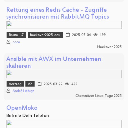
Rettung eines Redis Cache - Zugriffe
synchronisieren mit RabbitMQ Topics
Raum 1.7
hackover2025-deu
2025-07-04
199
coco
Hackover 2025
Ansible mit AWX im Unternehmen
skalieren
Vortrag
V2
2025-03-22
422
André Liebigt
Chemnitzer Linux-Tage 2025
OpenMoko
Befreie Dein Telefon