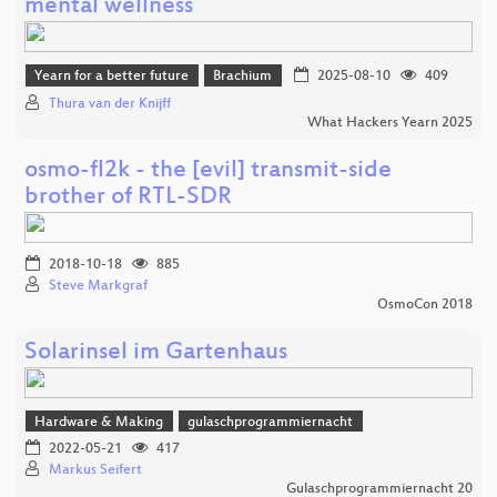
mental wellness
Yearn for a better future
Brachium
2025-08-10
409
Thura van der Knijff
What Hackers Yearn 2025
osmo-fl2k - the [evil] transmit-side
brother of RTL-SDR
2018-10-18
885
Steve Markgraf
OsmoCon 2018
Solarinsel im Gartenhaus
Hardware & Making
gulaschprogrammiernacht
2022-05-21
417
Markus Seifert
Gulaschprogrammiernacht 20