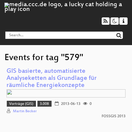
Events for tag "579"
GIS basierte, automatisierte
Analyseketten als Grundlage für
räumliche Energiekonzepte
Vorträge (GIS)
3.008
2013-06-13
0
Martin Becker
FOSSGIS 2013