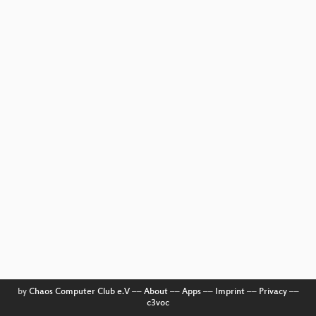
by
Chaos Computer Club e.V
––
About
––
Apps
––
Imprint
––
Privacy
––
c3voc