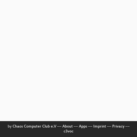
by
Chaos Computer Club e.V
––
About
––
Apps
––
Imprint
––
Privacy
––
c3voc