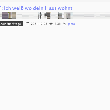
: Ich weiß wo dein Haus wohnt
heinRuhrStage
2021-12-28
3.3k
jomo