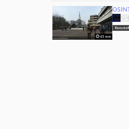
OSINT
RemoteR
65 min