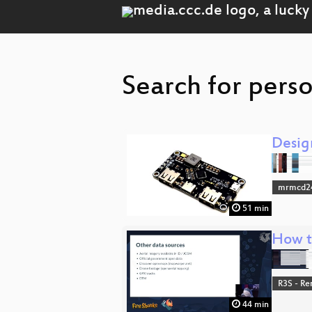
Search for perso
Desig
mrmcd2
51 min
How t
R3S - Re
44 min