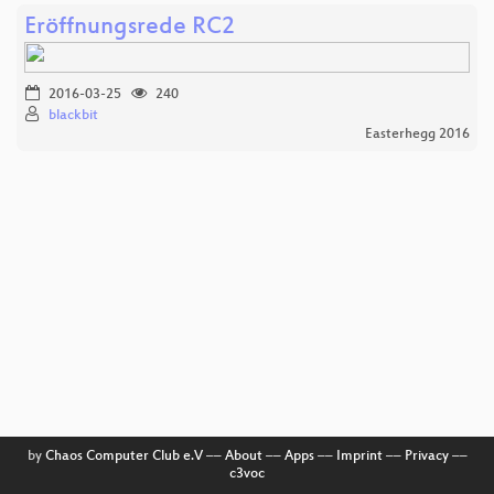
Eröffnungsrede RC2
2016-03-25
240
blackbit
Easterhegg 2016
by
Chaos Computer Club e.V
––
About
––
Apps
––
Imprint
––
Privacy
––
c3voc