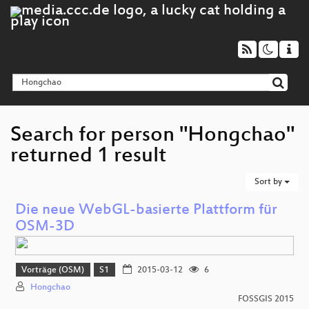
Search for person "Hongchao"
returned 1 result
Sort by
Die neue WebGL-basierte Plattform für
OSM-3D
Vorträge (OSM)
S1
2015-03-12
6
Hongchao
FOSSGIS 2015