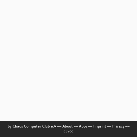
by
Chaos Computer Club e.V
––
About
––
Apps
––
Imprint
––
Privacy
––
c3voc