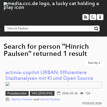
Search for person "Hinrich
Paulsen" returned 1 result
Sort by
actinia-copilot URBAN: Effizientere
Stadtanalysen mit KI und Open Source
Praxisberichte
HS2 (ZHG 010)
2026-03-26
126
Markus Neteler
and
Hinrich Paulsen
FOSSGIS 2026