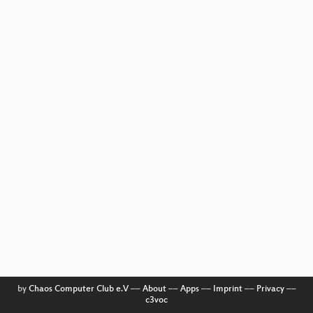
by
Chaos Computer Club e.V
––
About
––
Apps
––
Imprint
––
Privacy
––
c3voc