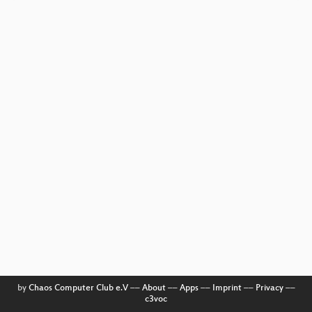
by
Chaos Computer Club e.V
––
About
––
Apps
––
Imprint
––
Privacy
––
c3voc