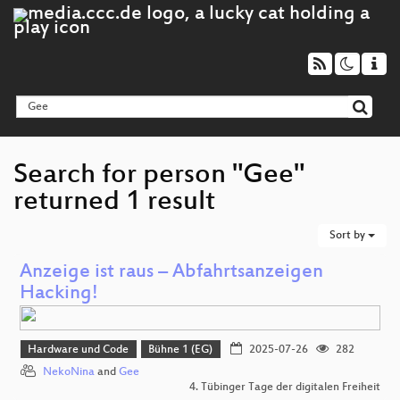
Search for person "Gee"
returned 1 result
Sort by
Anzeige ist raus – Abfahrtsanzeigen
Hacking!
Hardware und Code
Bühne 1 (EG)
2025-07-26
282
NekoNina
and
Gee
4. Tübinger Tage der digitalen Freiheit