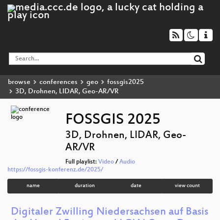
browse
conferences
geo
fossgis2025
3D, Drohnen, LIDAR, Geo-AR/VR
FOSSGIS 2025
3D, Drohnen, LIDAR, Geo-
AR/VR
Full playlist:
Video
/
Audio
https://fossgis-konferenz.de/2025/
name
duration
date
view count
Digitaler Zwilling Niedersachsen auf Basis