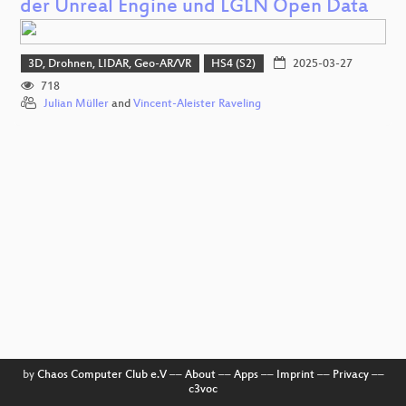
der Unreal Engine und LGLN Open Data
3D, Drohnen, LIDAR, Geo-AR/VR
HS4 (S2)
2025-03-27
718
Julian Müller
and
Vincent-Aleister Raveling
by
Chaos Computer Club e.V
––
About
––
Apps
––
Imprint
––
Privacy
––
c3voc