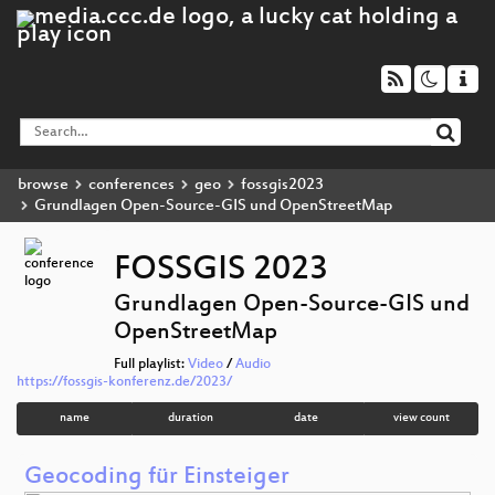
browse
conferences
geo
fossgis2023
Grundlagen Open-Source-GIS und OpenStreetMap
FOSSGIS 2023
Grundlagen Open-Source-GIS und
OpenStreetMap
Full playlist:
Video
/
Audio
https://fossgis-konferenz.de/2023/
name
duration
date
view count
Geocoding für Einsteiger