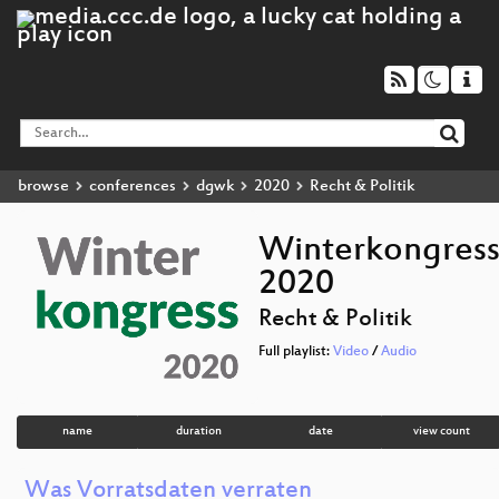
browse
conferences
dgwk
2020
Recht & Politik
Winterkongres
2020
Recht & Politik
Full playlist:
Video
/
Audio
name
duration
date
view count
Was Vorratsdaten verraten