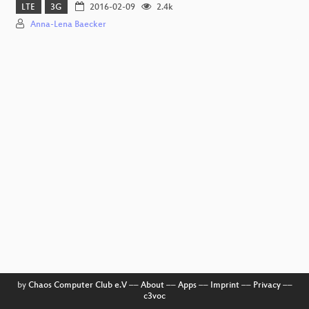
LTE
3G
2016-02-09
2.4k
Anna-Lena Baecker
by
Chaos Computer Club e.V
––
About
––
Apps
––
Imprint
––
Privacy
––
c3voc