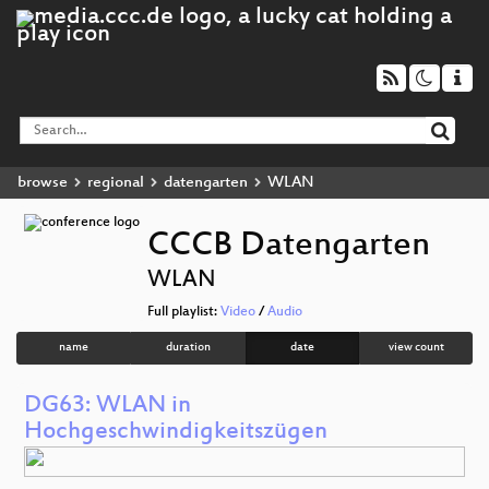
browse
regional
datengarten
WLAN
CCCB Datengarten
WLAN
Full playlist:
Video
/
Audio
name
duration
date
view count
DG63: WLAN in
Hochgeschwindigkeitszügen