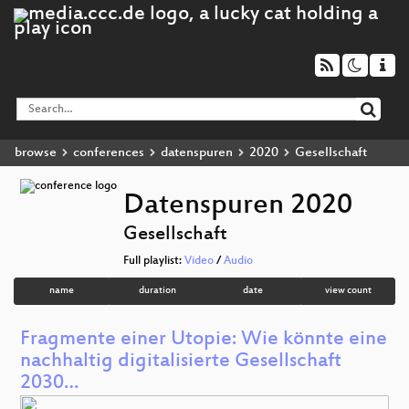
browse
conferences
datenspuren
2020
Gesellschaft
Datenspuren 2020
Gesellschaft
Full playlist:
Video
/
Audio
name
duration
date
view count
Fragmente einer Utopie: Wie könnte eine
nachhaltig digitalisierte Gesellschaft
2030…