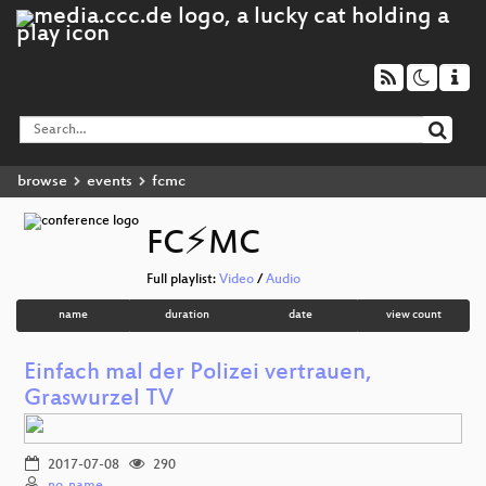
browse
events
fcmc
FC⚡MC
Full playlist:
Video
/
Audio
name
duration
date
view count
Einfach mal der Polizei vertrauen,
Graswurzel TV
2017-07-08
290
no_name