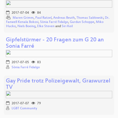
2017-07-04
84
Maren Grimm
,
Paul Ratzel
,
Andreas Beuth
,
Thomas Sablowski
,
Dr.
Fanwell Kenala Bokosi
,
Sònia Farré Fidalgo
,
Gurdun Schoppe
,
Miko
Hucko
,
Niels Boeing
,
Elke Steven
and
Siri Keil
Gipfelstürmer - 20 Fragen zum G 20 an
Sonia Farré
2017-07-05
83
Sònia Farré Fidalgo
Gay Pride trotz Polizeigewalt, Graswurzel
TV
2017-07-07
79
LGBT Community