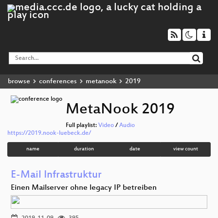
browse
conferences
metanook
2019
MetaNook 2019
Full playlist:
Video
/
Audio
https://2019.nook-luebeck.de/
name
duration
date
view count
E-Mail Infrastruktur
Einen Mailserver ohne legacy IP betreiben