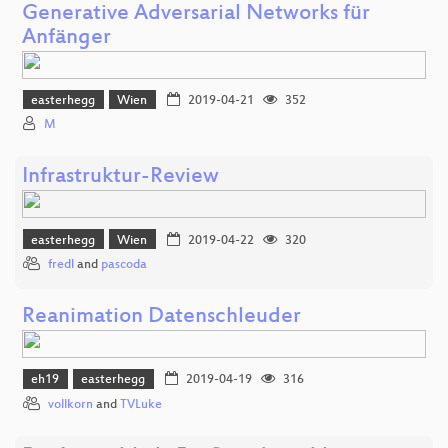
Generative Adversarial Networks für
Anfänger
easterhegg
Wien
2019-04-21
352
M
Infrastruktur-Review
easterhegg
Wien
2019-04-22
320
fredl
and
pascoda
Reanimation Datenschleuder
eh19
easterhegg
2019-04-19
316
vollkorn
and
TVLuke