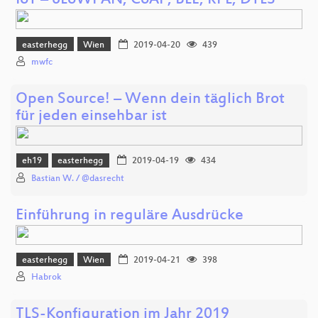
IoT – 6LoWPAN, CoAP, BLE, RPL, DTLS
easterhegg
Wien
2019-04-20
439
mwfc
Open Source! – Wenn dein täglich Brot
für jeden einsehbar ist
eh19
easterhegg
2019-04-19
434
Bastian W. / @dasrecht
Einführung in reguläre Ausdrücke
easterhegg
Wien
2019-04-21
398
Habrok
TLS-Konfiguration im Jahr 2019