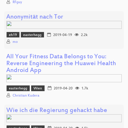
RFguy
Anonymität nach Tor
eh19
easterhegg
2019-04-19
2.2k
mo
All Your Fitness Data Belongs to You:
Reverse Engineering the Huawei Health
Android App
easterhegg
Wien
2019-04-20
1.7k
Christian Kudera
Wie ich die Regierung gehackt habe