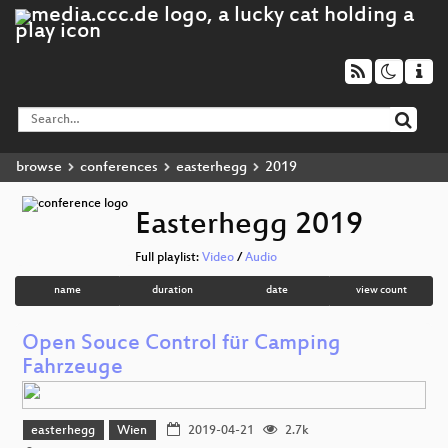
browse
conferences
easterhegg
2019
Easterhegg 2019
Full playlist:
Video
/
Audio
name
duration
date
view count
Open Souce Control für Camping
Fahrzeuge
easterhegg
Wien
2019-04-21
2.7k