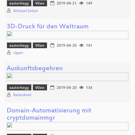
easterhegg
Wien
2019-04-21
149
Michael Schön
3D-Druck für den Weltraum
easterhegg
Wien
2019-04-20
141
ripper
Auskunftsbegehren
easterhegg
Wien
2019-04-20
134
Rabenkind
Domain-Automatisierung mit
cryptdomainmgr