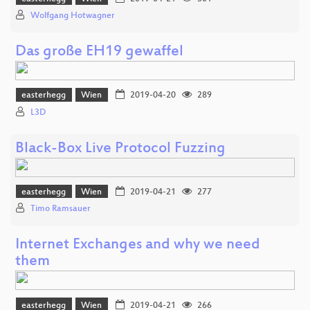
Wolfgang Hotwagner
Das große EH19 gewaffel
easterhegg
Wien
2019-04-20
289
L3D
Black-Box Live Protocol Fuzzing
easterhegg
Wien
2019-04-21
277
Timo Ramsauer
Internet Exchanges and why we need
them
easterhegg
Wien
2019-04-21
266