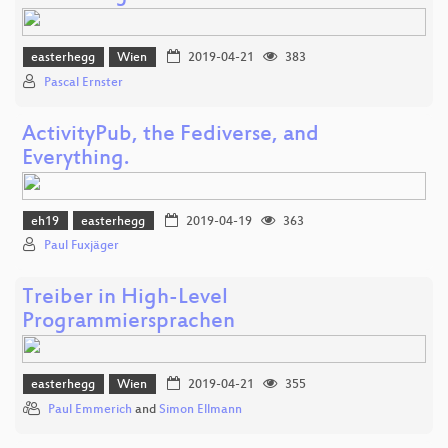
easterhegg
Wien
2019-04-21
383
Pascal Ernster
ActivityPub, the Fediverse, and
Everything.
eh19
easterhegg
2019-04-19
363
Paul Fuxjäger
Treiber in High-Level
Programmiersprachen
easterhegg
Wien
2019-04-21
355
Paul Emmerich
and
Simon Ellmann