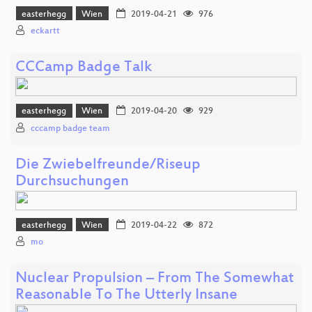
easterhegg
Wien
2019-04-21
976
eckartt
CCCamp Badge Talk
easterhegg
Wien
2019-04-20
929
cccamp badge team
Die Zwiebelfreunde/Riseup
Durchsuchungen
easterhegg
Wien
2019-04-22
872
mo
Nuclear Propulsion – From The Somewhat
Reasonable To The Utterly Insane