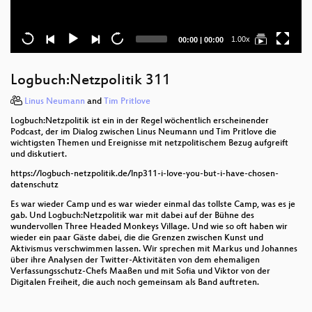
Current
Total
1.00x
00:00
|
00:00
time
duration
Logbuch:Netzpolitik 311
Linus Neumann
and
Tim Pritlove
Logbuch:Netzpolitik ist ein in der Regel wöchentlich erscheinender
Podcast, der im Dialog zwischen Linus Neumann und Tim Pritlove die
wichtigsten Themen und Ereignisse mit netzpolitischem Bezug aufgreift
und diskutiert.
https://logbuch-netzpolitik.de/lnp311-i-love-you-but-i-have-chosen-
datenschutz
Es war wieder Camp und es war wieder einmal das tollste Camp, was es je
gab. Und Logbuch:Netzpolitik war mit dabei auf der Bühne des
wundervollen Three Headed Monkeys Village. Und wie so oft haben wir
wieder ein paar Gäste dabei, die die Grenzen zwischen Kunst und
Aktivismus verschwimmen lassen. Wir sprechen mit Markus und Johannes
über ihre Analysen der Twitter-Aktivitäten von dem ehemaligen
Verfassungsschutz-Chefs Maaßen und mit Sofia und Viktor von der
Digitalen Freiheit, die auch noch gemeinsam als Band auftreten.