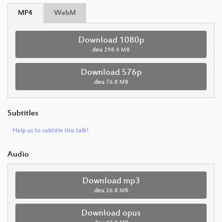
MP4
WebM
Download 1080p
deu
298.4 MB
Download 576p
deu
76.8 MB
Subtitles
Help us to subtitle this talk!
Audio
Download mp3
deu
26.8 MB
Download opus