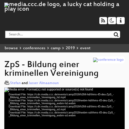
browse
conferences
camp
2019
event
ZpS - Bildung einer
kriminellen Vereinigung
Stefan
and
Jasser Almaamoun
Media error: Format(s) not supported or source(s) not found
Video
Download File: https://cdn.media.ccc.de/events/camp2019/h264-hd/thms-45-deu-ZpS_-
Player
_Bildung_einer_kriminellen_Vereinigung_hd.mp4
Download File: https://cdn.media.ccc.de/events/camp2019/webm-hd/thms-45-deu-ZpS_-
_Bildung_einer_kriminellen_Vereinigung_webm-hd.webm
Download File: https://cdn.media.ccc.de/events/camp2019/h264-sd/thms-45-deu-ZpS_-
_Bildung_einer_kriminellen_Vereinigung_sd.mp4
Download File: https://cdn.media.ccc.de/events/camp2019/webm-sd/thms-45-deu-ZpS_-
deu 1080p (mp4)
_Bildung_einer_kriminellen_Vereinigung_webm-sd.webm
deu 1080p (webm)