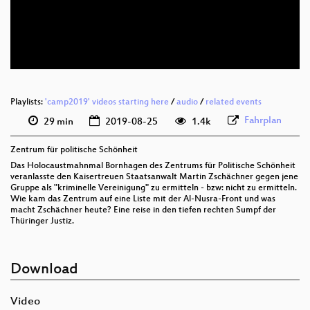
deu 576p (mp4)
deu 576p (webm)
Playlists:
'camp2019' videos starting here
/
audio
/
related events
Fahrplan
29 min
2019-08-25
1.4k
Zentrum für politische Schönheit
Das Holocaustmahnmal Bornhagen des Zentrums für Politische Schönheit
veranlasste den Kaisertreuen Staatsanwalt Martin Zschächner gegen jene
Gruppe als "kriminelle Vereinigung" zu ermitteln - bzw: nicht zu ermitteln.
Wie kam das Zentrum auf eine Liste mit der Al-Nusra-Front und was
macht Zschächner heute? Eine reise in den tiefen rechten Sumpf der
Thüringer Justiz.
Download
Video