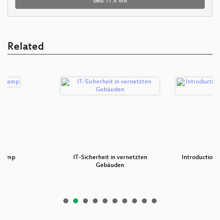
deu
17.8 MB
Related
 Camp
IT-Sicherheit in vernetzten
Introduction 
Gebäuden
se