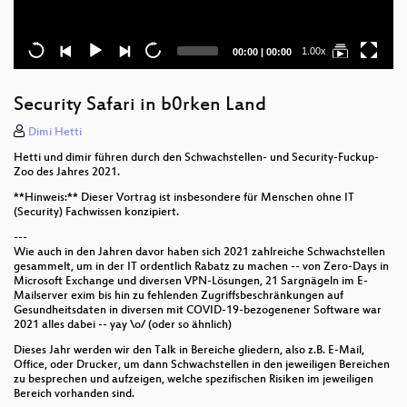
Current
Total
1.00x
00:00
|
00:00
time
duration
Security Safari in b0rken Land
Dimi Hetti
Hetti und dimir führen durch den Schwachstellen- und Security-Fuckup-
Zoo des Jahres 2021.
**Hinweis:** Dieser Vortrag ist insbesondere für Menschen ohne IT
(Security) Fachwissen konzipiert.
---
Wie auch in den Jahren davor haben sich 2021 zahlreiche Schwachstellen
gesammelt, um in der IT ordentlich Rabatz zu machen -- von Zero-Days in
Microsoft Exchange und diversen VPN-Lösungen, 21 Sargnägeln im E-
Mailserver exim bis hin zu fehlenden Zugriffsbeschränkungen auf
Gesundheitsdaten in diversen mit COVID-19-bezogenener Software war
2021 alles dabei -- yay \o/ (oder so ähnlich)
Dieses Jahr werden wir den Talk in Bereiche gliedern, also z.B. E-Mail,
Office, oder Drucker, um dann Schwachstellen in den jeweiligen Bereichen
zu besprechen und aufzeigen, welche spezifischen Risiken im jeweiligen
Bereich vorhanden sind.