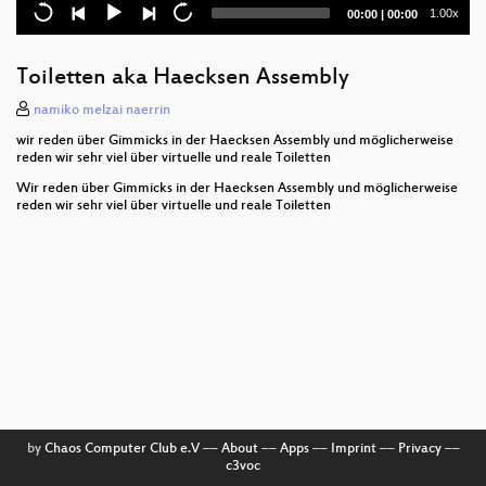
Current
Total
1.00x
00:00
|
00:00
Smart City Berlin – quo vadis?
time
duration
C3 Teleshop
Toiletten aka Haecksen Assembly
Panel: Stadt, Land, Digitalisierung - Ein
namiko melzai naerrin
Gesellschaftsspiel
wir reden über Gimmicks in der Haecksen Assembly und möglicherweise
reden wir sehr viel über virtuelle und reale Toiletten
Planologie-Podcast Live@Hell - Thema: Ländliche
Wir reden über Gimmicks in der Haecksen Assembly und möglicherweise
Räume
reden wir sehr viel über virtuelle und reale Toiletten
Klimawandel, Weidemanagement und CO2
Security Safari in b0rken Land
IT-Security Professionals
Cyberpunk 2022 - wo Brain-Computer-Interfaces auf
Grundrechte treffen
Informationen bewerten in Zeiten der Pandemie
by
Chaos Computer Club e.V
––
About
––
Apps
––
Imprint
––
Privacy
––
The Coronavirus Structural Task Force
c3voc