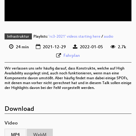
deu-eng 576p (webm)
None
deu (todo)
Infrastruktur
Playlists:
'rc3-2021' videos starting here
/
audio
24 min
2021-12-29
2022-01-05
2.7k
Fahrplan
Wir verlassen uns sehr häufig darauf, dass Konstrukte, welche auf High
Availability ausgelegt sind, auch noch funktionieren, wenn man eine
Komponente davon umstößt. Aber häufig findet man dabei einige SPOFs,
mit denen man vorher nicht gerechnet hat und in diesem Talk sollen einige
der Highlights davon bei der FeM vorgestellt werden.
Download
Video
MP4
WebM