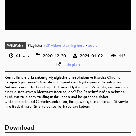
deu 576p (mp4)
deu 576p (webm)
None
deu
WikiPaka
Playlists:
'rc3' videos starting here
/
audio
61 min
2020-12-30
2021-01-02
413
Fahrplan
Kennt ihr die Erkrankung Myalgische Enzephalomyelitis/das Chronic
Fatigue Syndrome? Oder den kongenitalen Nystagmus? Details über
Autismus oder die Gliedergürtelmuskeldystrophie? Wisst ihr, wie man mit
einer dissoziativen Identitätsstörung lebt? Die Panelist*inn*en nehmen
euch mit zu einem Ausflug in ihr Leben und besprechen dabei
Unterschiede und Gemeinsamkeiten, ihre jeweilige Lebensqualität sowie
ihre Bedürfnisse für eine echte Teilhabe am Leben.
Download