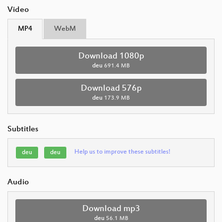
Video
MP4
WebM
Download 1080p
deu
691.4 MB
Download 576p
deu
173.9 MB
Subtitles
Help us to improve these subtitles!
deu
deu
Audio
Download mp3
deu
56.1 MB