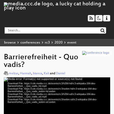
browse
conferences
rc3
2020
event
Barrierefreiheit - Quo
vadis?
melzai
,
Hannah
,
bianca
,
Kali
and
Daniel
Media error: Format(s) not supported or source(s) not found
Video
Download File: https://cdn.media.ccc.de/events/rc3/h264-hd/rc3-wikipaka-164-deu-
Player
Barrierefreiheit_-_Quo_vadis_hd.mp4
Download File: https://cdn.media.ccc.de/events/rc3/webm-hd/rc3-wikipaka-164-deu-
Barrierefreiheit_-_Quo_vadis_webm-hd.webm
Download File: https://cdn.media.ccc.de/events/rc3/h264-sd/rc3-wikipaka-164-deu-
Barrierefreiheit_-_Quo_vadis_sd.mp4
Download File: https://cdn.media.ccc.de/events/rc3/webm-sd/rc3-wikipaka-164-deu-
deu 1080p (mp4)
Barrierefreiheit_-_Quo_vadis_webm-sd.webm
deu 1080p (webm)