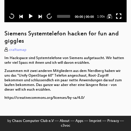
Current
Total
1.00x
00:00
|
00:00
time
duration
Siemens Systemtelefon hacken for fun and
giggles
craftamap
Im Hackspace sind Systemtelefone von Siemens aufgetaucht. Wir hatten
sehr viel Spass mit ihnen und ich will davon erzählen.
Zusammen mit zwei anderen Mitgliedern aus dem Nerdberg haben wir
uns das "Unify OpenStage 60" Telefon angeschaut, Root-Zugriff
bekommen und schlussendlich ein paar nette Anwendungen darauf zum
laufen bekommen. Das ganze war aber eher eine längere Reise - von
dieser will ich euch erzählen.
https://creativecommons.org/licenses/by-sa/4.0/
by
Chaos Computer Club e.V
––
About
––
Apps
––
Imprint
––
Privacy
––
c3voc