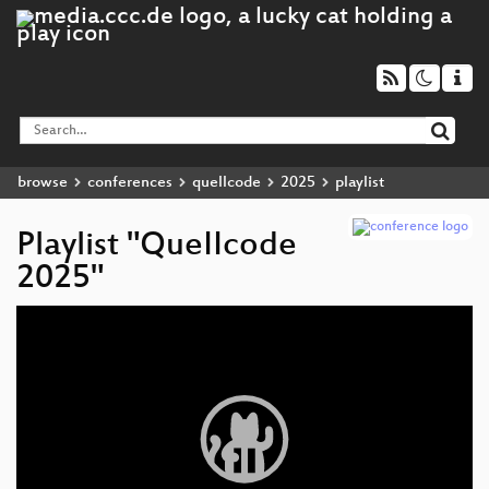
browse
conferences
quellcode
2025
playlist
Playlist "QueIIcode
2025"
Video
Player