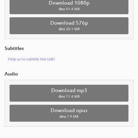
Download 1080p
deu
41.4 MB
Download 576p
deu
20.1 MB
Subtitles
Help us to subtitle this talk!
Audio
Download mp3
deu
11.4 MB
Download opus
deu
7.9 MB