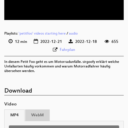
deu 576p (webm)
Playlists:
'petitfoo' videos starting here
/
audio
12 min
2022-12-21
2022-12-18
655
Fahrplan
In diesem Petit Foo geht es um Motorradunfälle. sirgoofy erklärt welche
Unfallarten häufig vorkommen und warum Motorradfahrer häufig
übersehen werden.
Download
Video
MP4
WebM